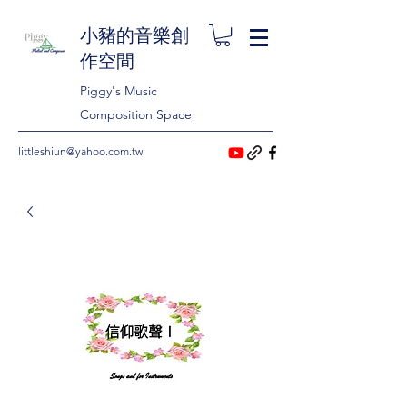
小豬的音樂創
作空間
Piggy's Music
Composition Space
littleshiun@yahoo.com.tw