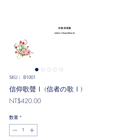
SKU： B1001
信仰歌聲Ⅰ (信者の歌Ⅰ)
価
NT$420.00
格
数量
*