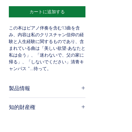
カートに追加する
この本はピアノ伴奏を含む13曲を含
み、内容は私のクリスチャン信仰の経
験と人生経験に関するものであり、含
まれている曲は「美しい欲望-あなたと
私は会う」、「迷わないで、父の家に
帰る」、「しないでください」清青キ
ャンパス "...待って。
製品情報
ホームページの右上にある国際楽譜ラ
知的財産権
イブラリ（IMSLP）をダウンロードし
て聴くことができます。収集する必要
著者は楽譜の著作物の知的財産権を保
がある場合は、ここで楽譜の本を購入
持し、購入者は音楽の学術研究、音楽
してください。 A4サイズのストレー