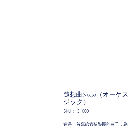
隨想曲No.10（オーケ
ジック）
SKU： C10001
這是一首寫給管弦樂團的曲子，為