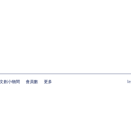
文創小物間
會員數
更多
l