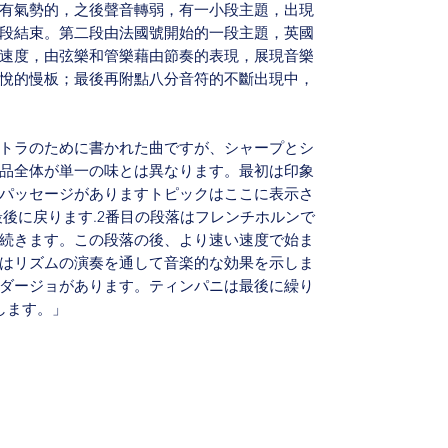
有氣勢的，之後聲音轉弱，有一小段主題，出現
段結束。第二段由法國號開始的一段主題，英國
速度，由弦樂和管樂藉由節奏的表現，展現音樂
悅的慢板；最後再附點八分音符的不斷出現中，
トラのために書かれた曲ですが、シャープとシ
品全体が単一の味とは異なります。最初は印象
パッセージがありますトピックはここに表示さ
最後に戻ります.2番目の段落はフレンチホルンで
続きます。この段落の後、より速い速度で始ま
はリズムの演奏を通して音楽的な効果を示しま
ダージョがあります。ティンパニは最後に繰り
します。」