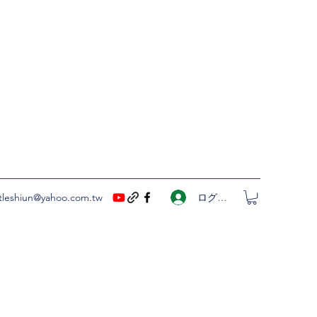
ログイン
ittleshiun@yahoo.com.tw