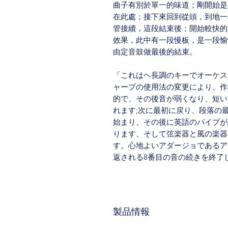
曲子有別於單一的味道；剛開始是
在此處；接下來回到從頭，到地一
管接續，這段結束後；開始較快的
效果，此中有一段慢板，是一段愉
由定音鼓做最後的結束。
「これはヘ長調のキーでオーケス
ャープの使用法の変更により、作
的で、その後音が弱くなり、短い
れます;次に最初に戻り、段落の
始まり、その後に英語のパイプが
ります、そして弦楽器と風の楽器
す。心地よいアダージョであるア
返される8番目の音の続きを終了
製品情報